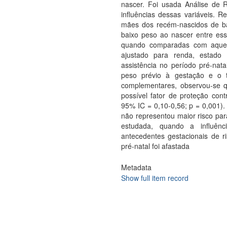
nascer. Foi usada Análise de R
influências dessas variáveis. 
mães dos recém-nascidos de b
baixo peso ao nascer entre es
quando comparadas com aquel
ajustado para renda, estado ci
assistência no período pré-nata
peso prévio à gestação e o t
complementares, observou-se 
possível fator de proteção cont
95% IC = 0,10-0,56; p = 0,001).
não representou maior risco pa
estudada, quando a influênci
antecedentes gestacionais de 
pré-natal foi afastada
Metadata
Show full item record