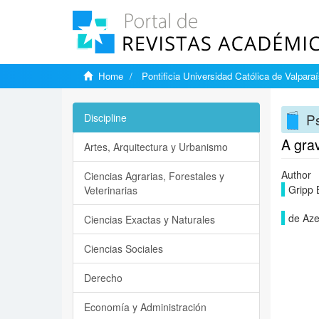
Home
Pontificia Universidad Católica de Valpara
Ps
Discipline
A grav
Artes, Arquitectura y Urbanismo
Author
Ciencias Agrarias, Forestales y
Gripp 
Veterinarias
de Aze
Ciencias Exactas y Naturales
Ciencias Sociales
Derecho
Economía y Administración