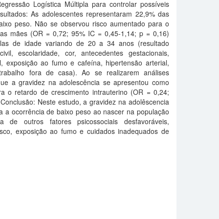
egressão Logística Múltipla para controlar possíveis
Resultados: As adolescentes representaram 22,9% das
aixo peso. Não se observou risco aumentado para o
sas mães (OR = 0,72; 95% IC = 0,45-1,14; p = 0,16)
as de idade variando de 20 a 34 anos (resultado
vil, escolaridade, cor, antecedentes gestacionais,
l, exposição ao fumo e cafeína, hipertensão arterial,
rabalho fora de casa). Ao se realizarem análises
que a gravidez na adolescência se apresentou como
ra o retardo de crescimento intrauterino (OR = 0,24;
 Conclusão: Neste estudo, a gravidez na adolêscencia
ra a ocorrência de baixo peso ao nascer na população
a de outros fatores psicossociais desfavoráveis,
risco, exposição ao fumo e cuidados inadequados de