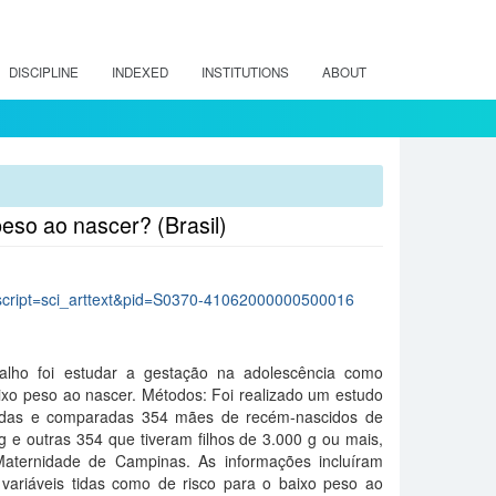
DISCIPLINE
INDEXED
INSTITUTIONS
ABOUT
peso ao nascer? (Brasil)
p?script=sci_arttext&pid=S0370-41062000000500016
abalho foi estudar a gestação na adolescência como
aixo peso ao nascer. Métodos: Foi realizado um estudo
stadas e comparadas 354 mães de recém-nascidos de
g e outras 354 que tiveram filhos de 3.000 g ou mais,
Maternidade de Campinas. As informações incluíram
variáveis tidas como de risco para o baixo peso ao