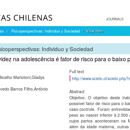
JOURNALS
íso
Psicoperspectivas: Individuo y Sociedad
View Item
icoperspectivas: Individuo y Sociedad
idez na adolescência é fator de risco para o baixo 
Full text
Bicalho Mariotoni,Gladys
http://www.scielo.cl/scielo.ph
vedo Barros Filho,Antônio
Abstract
Objetivo: O objetivo deste tr
possível fator de risco para o b
caso-controle. Foram entrevi
peso ao nascer inferior à 2.500 
cujos partos aconteceram na 
além da idade materna, outras 