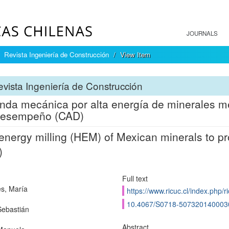
JOURNALS
Revista Ingeniería de Construcción
View Item
vista Ingeniería de Construcción
nda mecánica por alta energía de minerales m
 desempeño (CAD)
energy milling (HEM) of Mexican minerals to p
)
Full text
s, María
https://www.ricuc.cl/index.php/ri
10.4067/S0718-507320140003
Sebastián
Abstract