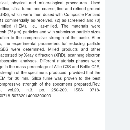
ical, physical and mineralogical procedures. Used
 silica, silica fume, and coarse, fine and refined ground
GGBS), which were then dosed with Composite Portland
1) commercially as-received, (2) as-screened and (3)
milled (HEM), i.e., as-milled. The materials were
esh (75μm) particles and with submicron particle sizes
bution to the compressive strength of the paste. After
s, the experimental parameters for reducing particle
S were determined. Milled products and other
acterized by X-ray diffraction (XRD), scanning electron
sorption analyses. Different materials phases were
nge in the mass percentage of Alite C3S and Belite C2S,
trength of the specimens produced, provided that the
 for 30 min. Silica fume was proven to the best
compressive strength of the specimens prepared.Rev.
014, vol.29, n.3, pp. 256-269. ISSN 0718-
67/S0718-50732014000300003