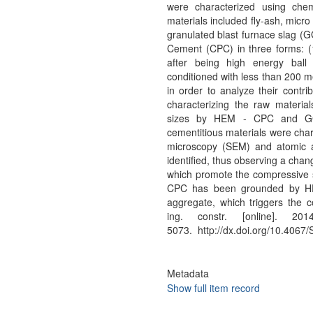
were characterized using chem
materials included fly-ash, micro
granulated blast furnace slag (
Cement (CPC) in three forms: (
after being high energy ball 
conditioned with less than 200 m
in order to analyze their contri
characterizing the raw material
sizes by HEM - CPC and GGB
cementitious materials were char
microscopy (SEM) and atomic ab
identified, thus observing a cha
which promote the compressive s
CPC has been grounded by HEM
aggregate, which triggers the 
ing. constr. [online]. 2
5073. http://dx.doi.org/10.40
Metadata
Show full item record