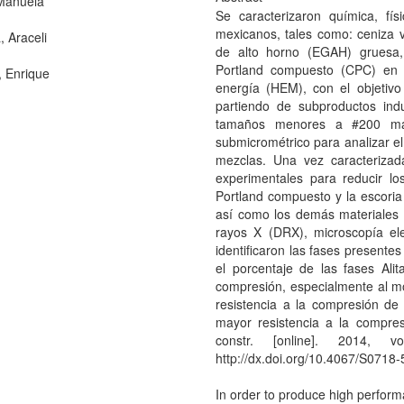
Manuela
Se caracterizaron química, fí
mexicanos, tales como: ceniza vo
, Araceli
de alto horno (EGAH) gruesa,
Portland compuesto (CPC) en 
 Enrique
energía (HEM), con el objetiv
partiendo de subproductos indu
tamaños menores a #200 mal
submicrométrico para analizar el
mezclas. Una vez caracterizad
experimentales para reducir 
Portland compuesto y la escoria
así como los demás materiales 
rayos X (DRX), microscopía el
identificaron las fases presente
el porcentaje de las fases Ali
compresión, especialmente al m
resistencia a la compresión d
mayor resistencia a la compre
constr. [online]. 2014, 
http://dx.doi.org/10.4067/S071
In order to produce high perfor