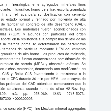
sica y mineralógicamente agregados minerales finos
lante, microsílice, humo de sílice, escoria granulada
 fina y refinada para su dosificación con cemento
su estado normal y refinado por molienda de alta
o de fabricar un concreto de alto desempeño (CAD),
striales. Los materiales fueron acondicionados con
las (75µm) y algunos con partículas del orden
 aporte en la resistencia a la compresión dentro de las
a la materia prima se determinaron los parámetros
los tamaños de partícula mediante HEM del cemento
 granulada de alto horno. Los productos de molienda,
cementantes fueron caracterizados por: difracción de
ectrónica de barrido (MEB) y absorción atómica. Se
s en dichos materiales, detectando una modificación en
ta C3S y Belita C2S favoreciendo la resistencia a la
oler el CPC durante 30 min por HEM. Los ensayos de
e las probetas del CAD obtenidas comprueban que la
sión se alcanza usando humo de silice HS.Rev. ing.
vol.29, n.3, pp. 256-269. ISSN 0718-5073.
8-50732014000300003
mance concrete (HPC), fine Mexican mineral aggregates