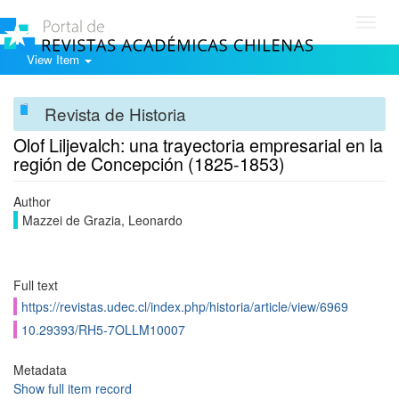
Toggl
navig
View Item
Revista de Historia
Olof Liljevalch: una trayectoria empresarial en la
región de Concepción (1825-1853)
Author
Mazzei de Grazia, Leonardo
Full text
https://revistas.udec.cl/index.php/historia/article/view/6969
10.29393/RH5-7OLLM10007
Metadata
Show full item record