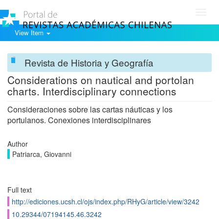
Toggl
navig
View Item
Revista de Historia y Geografía
Considerations on nautical and portolan
charts. Interdisciplinary connections
Consideraciones sobre las cartas náuticas y los
portulanos. Conexiones interdisciplinares
Author
Patriarca, Giovanni
Full text
http://ediciones.ucsh.cl/ojs/index.php/RHyG/article/view/3242
10.29344/07194145.46.3242