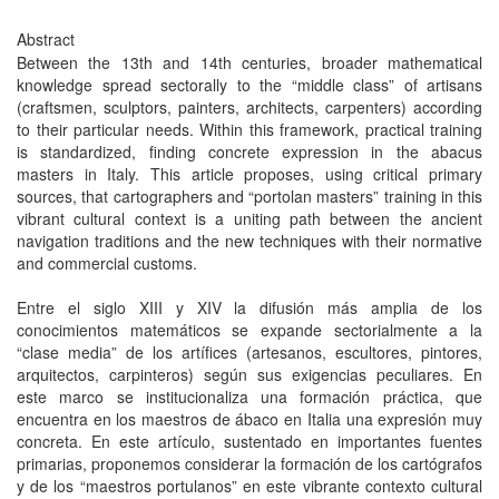
Abstract
Between the 13th and 14th centuries, broader mathematical
knowledge spread sectorally to the “middle class” of artisans
(craftsmen, sculptors, painters, architects, carpenters) according
to their particular needs. Within this framework, practical training
is standardized, finding concrete expression in the abacus
masters in Italy. This article proposes, using critical primary
sources, that cartographers and “portolan masters” training in this
vibrant cultural context is a uniting path between the ancient
navigation traditions and the new techniques with their normative
and commercial customs.
Entre el siglo XIII y XIV la difusión más amplia de los
conocimientos matemáticos se expande sectorialmente a la
“clase media” de los artífices (artesanos, escultores, pintores,
arquitectos, carpinteros) según sus exigencias peculiares. En
este marco se institucionaliza una formación práctica, que
encuentra en los maestros de ábaco en Italia una expresión muy
concreta. En este artículo, sustentado en importantes fuentes
primarias, proponemos considerar la formación de los cartógrafos
y de los “maestros portulanos” en este vibrante contexto cultural