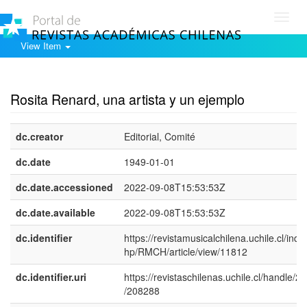
Toggl
navig
View Item
Show simple item record
Rosita Renard, una artista y un ejemplo
dc.creator
Editorial, Comité
dc.date
1949-01-01
dc.date.accessioned
2022-09-08T15:53:53Z
dc.date.available
2022-09-08T15:53:53Z
dc.identifier
https://revistamusicalchilena.uchile.cl/inde
hp/RMCH/article/view/11812
dc.identifier.uri
https://revistaschilenas.uchile.cl/handle/2
/208288