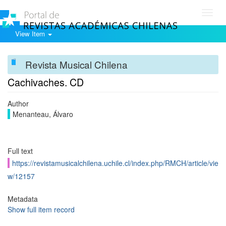
Toggl
navig
View Item
Revista Musical Chilena
Cachivaches. CD
Author
Menanteau, Álvaro
Full text
https://revistamusicalchilena.uchile.cl/index.php/RMCH/article/vie
w/12157
Metadata
Show full item record