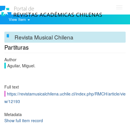
Toggl
navig
View Item
Revista Musical Chilena
Partituras
Author
Aguilar, Miguel.
Full text
https://revistamusicalchilena.uchile.cl/index.php/RMCH/article/vie
w/12193
Metadata
Show full item record