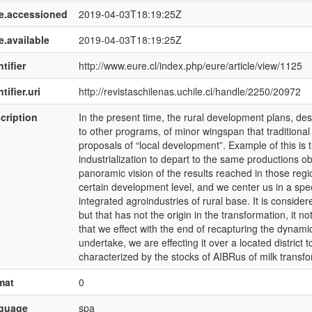
e.accessioned
2019-04-03T18:19:25Z
e.available
2019-04-03T18:19:25Z
tifier
http://www.eure.cl/index.php/eure/article/view/1125
tifier.uri
http://revistaschilenas.uchile.cl/handle/2250/20972
cription
In the present time, the rural development plans, de
to other programs, of minor wingspan that traditional 
proposals of “local development”. Example of this is 
industrialization to depart to the same productions ob
panoramic vision of the results reached in those regi
certain development level, and we center us in a spec
integrated agroindustries of rural base. It is consider
but that has not the origin in the transformation, it n
that we effect with the end of recapturing the dynamic p
undertake, we are effecting it over a located district
characterized by the stocks of AIBRus of milk transfo
mat
0
nguage
spa