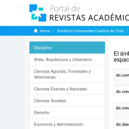
Home
Pontificia Universidad Católica de Chile
Show si
Discipline
El ámb
espaci
Artes, Arquitectura y Urbanismo
Ciencias Agrarias, Forestales y
dc.con
Veterinarias
Ciencias Exactas y Naturales
dc.cre
Ciencias Sociales
dc.cre
Derecho
Economía y Administración
dc.dat