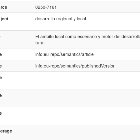
rce
0250-7161
ject
desarrollo regional y local
e
El ámbito local como escenario y motor del desarrollo
rural
e
info:eu-repo/semantics/article
e
info:eu-repo/semantics/publishedVersion
e
e
e
verage