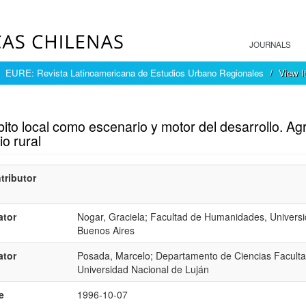
JOURNALS
EURE: Revista Latinoamericana de Estudios Urbano Regionales
View I
mple item record
ito local como escenario y motor del desarrollo. Agro
o rural
tributor
ator
Nogar, Graciela; Facultad de Humanidades, Universi
Buenos Aires
ator
Posada, Marcelo; Departamento de Ciencias Faculta
Universidad Nacional de Luján
e
1996-10-07