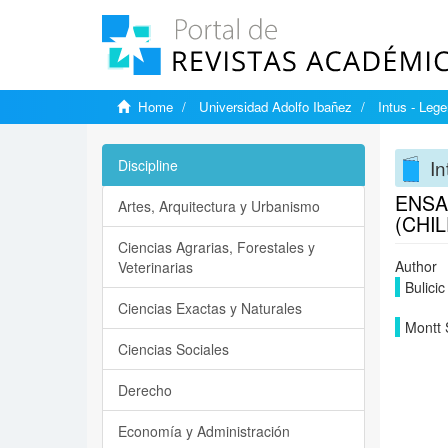
Home
Universidad Adolfo Ibañez
Intus - Lege
In
Discipline
ENSA
Artes, Arquitectura y Urbanismo
(CHIL
Ciencias Agrarias, Forestales y
Author
Veterinarias
Bulici
Ciencias Exactas y Naturales
Montt 
Ciencias Sociales
Derecho
Economía y Administración