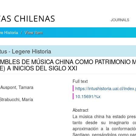
JOURNALS
re Historia
View Item
tus - Legere Historia
MBLES DE MÚSICA CHINA COMO PATRIMONIO 
E) A INICIOS DEL SIGLO XXI
Full text
c Auspont, Tamara
https://intushistoria.uai.cl/index
10.15691/%x
Strabucchi, María
Abstract
La música china ha estado pres
tanto desde su imaginario c
aproximación a la conformaci
Santiago, pensándolos como part