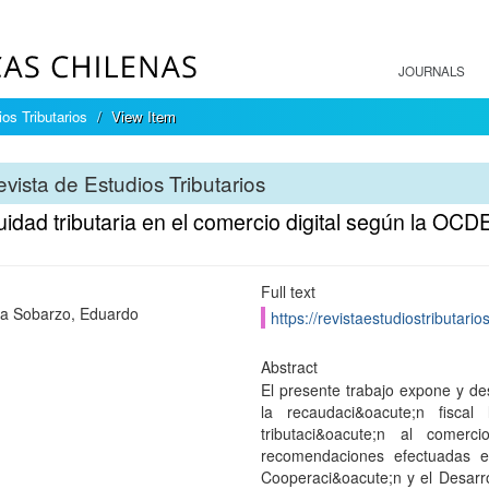
JOURNALS
os Tributarios
View Item
vista de Estudios Tributarios
idad tributaria en el comercio digital según la OCD
Full text
rra Sobarzo, Eduardo
https://revistaestudiostributari
Abstract
El presente trabajo expone y des
la recaudaci&oacute;n fiscal
tributaci&oacute;n al comer
recomendaciones efectuadas e
Cooperaci&oacute;n y el Desarro