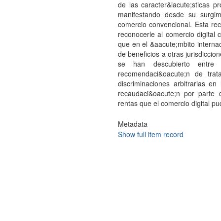
de las caracter&iacute;sticas p
manifestando desde su surgim
comercio convencional. Esta re
reconocerle al comercio digital c
que en el &aacute;mbito internac
de beneficios a otras jurisdicci
se han descubierto entre 
recomendaci&oacute;n de tratam
discriminaciones arbitrarias en
recaudaci&oacute;n por parte
rentas que el comercio digital pu
Metadata
Show full item record