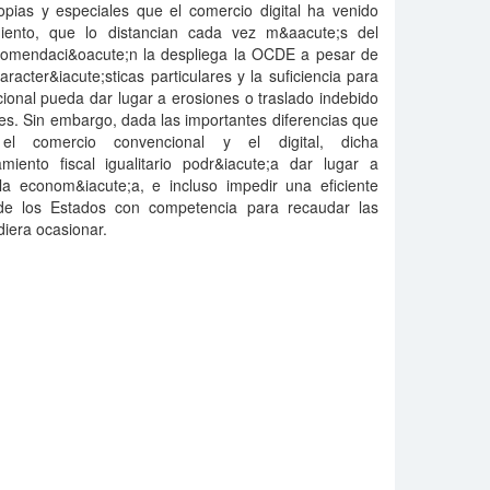
ropias y especiales que el comercio digital ha venido
iento, que lo distancian cada vez m&aacute;s del
comendaci&oacute;n la despliega la OCDE a pesar de
aracter&iacute;sticas particulares y la suficiencia para
ional pueda dar lugar a erosiones o traslado indebido
ones. Sin embargo, dada las importantes diferencias que
el comercio convencional y el digital, dicha
iento fiscal igualitario podr&iacute;a dar lugar a
 la econom&iacute;a, e incluso impedir una eficiente
 de los Estados con competencia para recaudar las
diera ocasionar.