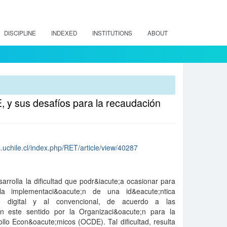
DISCIPLINE
INDEXED
INSTITUTIONS
ABOUT
E, y sus desafíos para la recaudación
os.uchile.cl/index.php/RET/article/view/40287
arrolla la dificultad que podr&iacute;a ocasionar para
 la implementaci&oacute;n de una id&eacute;ntica
cio digital y al convencional, de acuerdo a las
n este sentido por la Organizaci&oacute;n para la
llo Econ&oacute;micos (OCDE). Tal dificultad, resulta