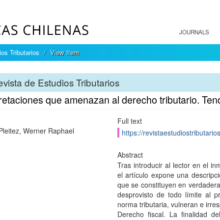
JOURNALS
os Tributarios
View Item
vista de Estudios Tributarios
retaciones que amenazan al derecho tributario. Tende
Full text
leitez, Werner Raphael
https://revistaestudiostributari
Abstract
Tras introducir al lector en el 
el artículo expone una descripci
que se constituyen en verdadera
desprovisto de todo límite al pr
norma tributaria, vulneran e irre
Derecho fiscal. La finalidad d