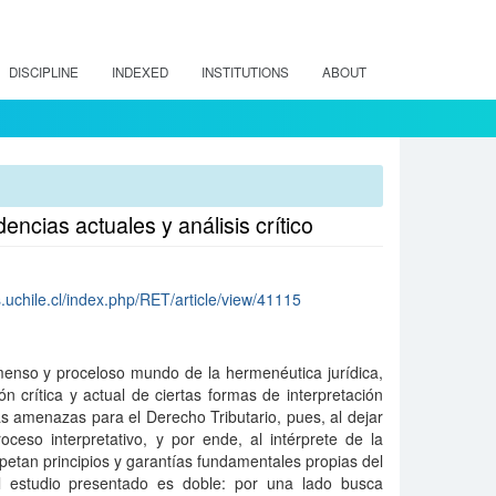
DISCIPLINE
INDEXED
INSTITUTIONS
ABOUT
ncias actuales y análisis crítico
os.uchile.cl/index.php/RET/article/view/41115
inmenso y proceloso mundo de la hermenéutica jurídica,
ón crítica y actual de ciertas formas de interpretación
s amenazas para el Derecho Tributario, pues, al dejar
oceso interpretativo, y por ende, al intérprete de la
spetan principios y garantías fundamentales propias del
el estudio presentado es doble: por una lado busca