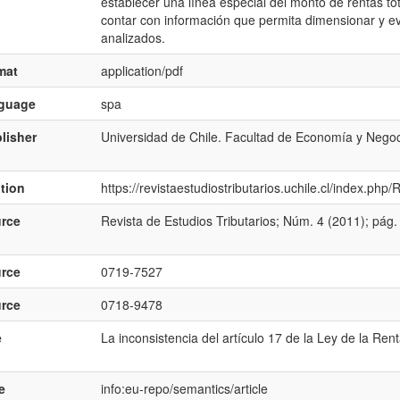
establecer una línea especial del monto de rentas to
contar con información que permita dimensionar y eva
analizados.
mat
application/pdf
nguage
spa
lisher
Universidad de Chile. Facultad de Economía y Nego
ation
https://revistaestudiostributarios.uchile.cl/index.ph
rce
Revista de Estudios Tributarios; Núm. 4 (2011); pág
rce
0719-7527
rce
0718-9478
e
La inconsistencia del artículo 17 de la Ley de la Rent
e
info:eu-repo/semantics/article