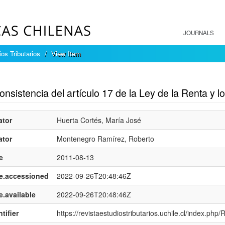
JOURNALS
os Tributarios
View Item
mple item record
onsistencia del artículo 17 de la Ley de la Renta y l
ator
Huerta Cortés, María José
ator
Montenegro Ramírez, Roberto
e
2011-08-13
e.accessioned
2022-09-26T20:48:46Z
e.available
2022-09-26T20:48:46Z
tifier
https://revistaestudiostributarios.uchile.cl/index.php