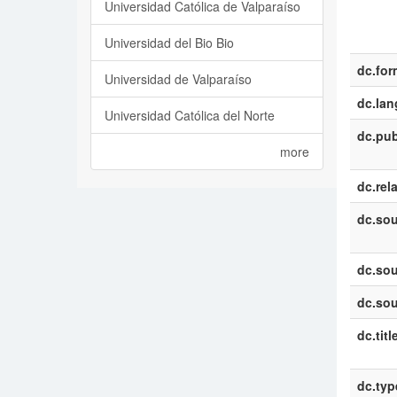
Universidad Católica de Valparaíso
Universidad del Bio Bio
dc.for
Universidad de Valparaíso
dc.la
Universidad Católica del Norte
dc.pub
more
dc.rel
dc.sou
dc.sou
dc.sou
dc.titl
dc.typ