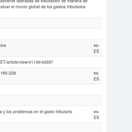
talmente liberadas de tributación de manera de
luar el monto global de los gastos tributarios
cios
es-
ES
p/RET/article/view/41149/42687
. 185-228
es-
ES
a y los problemas en el gasto tributario
es-
ES