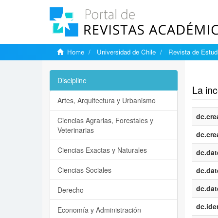
Home
Universidad de Chile
Revista de Estudi
Show si
Discipline
La inc
Artes, Arquitectura y Urbanismo
dc.cre
Ciencias Agrarias, Forestales y
Veterinarias
dc.cre
Ciencias Exactas y Naturales
dc.dat
Ciencias Sociales
dc.dat
dc.dat
Derecho
dc.iden
Economía y Administración