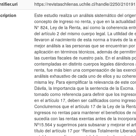
tifier.uri
https://revistaschilenas.uchile.cl/handle/2250/210191
cription
Este estudio realiza un análisis sistemático del origen
concepto de ingreso no renta, y que en la actualidad
N° 824, Ley de la Renta, así como la coherencia ent
del artículo 2 del mismo cuerpo legal. La utilidad de
llevaron al nacimiento de esta norma a través de la
mejor análisis a las personas que se encuentran por
aplicación en términos técnicos, además de permitir
las cuentas fiscales de nuestro país. En el análisis
contempladas en distinto cuerpos legales dándonos a
renta, fue más bien una compensación de las exenci
análisis exhaustivo de cada uno de ellos y su cohere
misma ley. Para ejemplificar la relevancia de este 
Dávila, la importancia que la sentencia de la Excma. 
tomado como referencia para definir que los ingresos 
en el artículo 17, deben ser calificados como ingreso r
Concluiremos que el artículo 17 de la Ley de la Rent
ingresos no rentas para mantener el beneficios de no
sucedía con las rentas exentas antes de la incorpora
Nº15.564 y sugerimos para subsanar y mejorar el artí
título del artículo 17 por “Rentas Totalmente Liberad