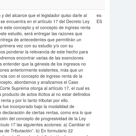
 y del alcance que el legislador quiso darle al
es-
 se encuentra en el artículo 17 del Decreto Ley
ES
re este concepto y el concepto de ingreso renta
 este estudio, será entregar las razones que
 entrega de antecedentes que permitirán un
 primera vez con su estudio y/o con su
nos ponderar la relevancia de este hecho para
 podremos encontrar varias de las exenciones
 entender que la génesis de los ingresos no
ones anteriormente existentes, más que un
ncia con el concepto de ingreso renta de la
concepto, abordamos y analizamos el Caso
Corte Suprema otorga al artículo 17, el cual es
producto de actos ilícitos al no estar definidos
enta y por lo tanto tributar por ello.
a fue incorporado bajo la modalidad de
 declaración de ciertas rentas, como era lo que
ción del concepto de progresividad de la Ley
culo 17 las siguientes acciones: a) Cambiar el
as de Tributación”. b) En formulario 22