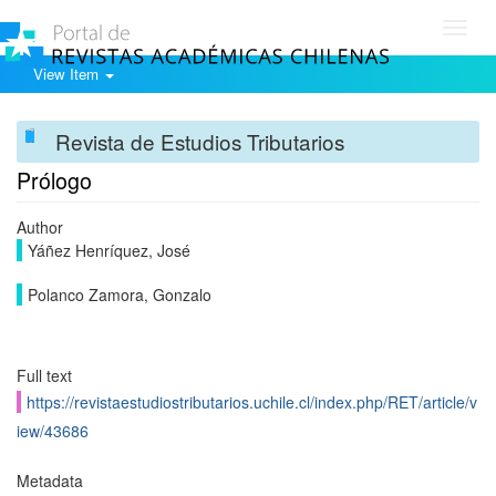
Toggl
navig
View Item
Revista de Estudios Tributarios
Prólogo
Author
Yáñez Henríquez, José
Polanco Zamora, Gonzalo
Full text
https://revistaestudiostributarios.uchile.cl/index.php/RET/article/v
iew/43686
Metadata