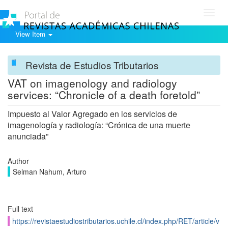
Toggl
navig
View Item
Revista de Estudios Tributarios
VAT on imagenology and radiology
services: “Chronicle of a death foretold”
Impuesto al Valor Agregado en los servicios de
imagenología y radiología: “Crónica de una muerte
anunciada”
Author
Selman Nahum, Arturo
Full text
https://revistaestudiostributarios.uchile.cl/index.php/RET/article/v