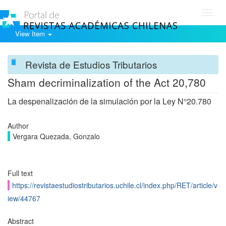
Toggl
navig
View Item
Revista de Estudios Tributarios
Sham decriminalization of the Act 20,780
La despenalización de la simulación por la Ley N°20.780
Author
Vergara Quezada, Gonzalo
Full text
https://revistaestudiostributarios.uchile.cl/index.php/RET/article/v
iew/44767
Abstract