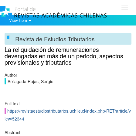
Toggl
navig
View Item
Revista de Estudios Tributarios
La reliquidación de remuneraciones
devengadas en más de un periodo, aspectos
previsionales y tributarios
Author
Arriagada Rojas, Sergio
Full text
https://revistaestudiostributarios.uchile.cl/index.php/RET/article/v
iew/52344
Abstract