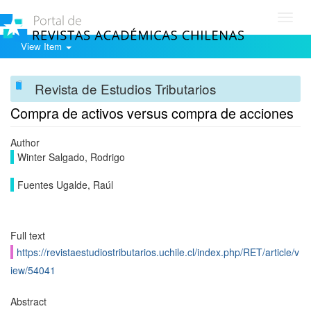
Toggl
navig
View Item
Revista de Estudios Tributarios
Compra de activos versus compra de acciones
Author
Winter Salgado, Rodrigo
Fuentes Ugalde, Raúl
Full text
https://revistaestudiostributarios.uchile.cl/index.php/RET/article/v
iew/54041
Abstract