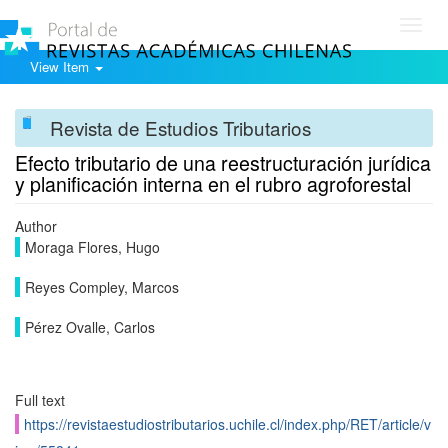
Toggl
navig
View Item
Revista de Estudios Tributarios
Efecto tributario de una reestructuración jurídica
y planificación interna en el rubro agroforestal
Author
Moraga Flores, Hugo
Reyes Compley, Marcos
Pérez Ovalle, Carlos
Full text
https://revistaestudiostributarios.uchile.cl/index.php/RET/article/v