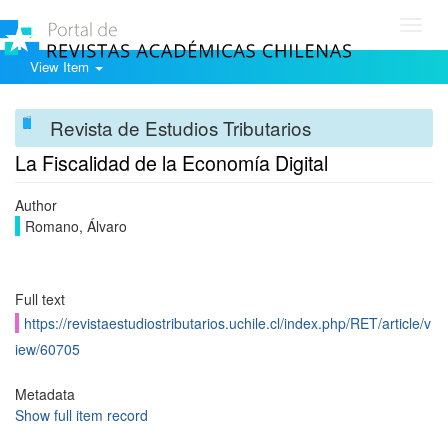
Toggl
navig
View Item
Revista de Estudios Tributarios
La Fiscalidad de la Economía Digital
Author
Romano, Álvaro
Full text
https://revistaestudiostributarios.uchile.cl/index.php/RET/article/v
iew/60705
Metadata
Show full item record