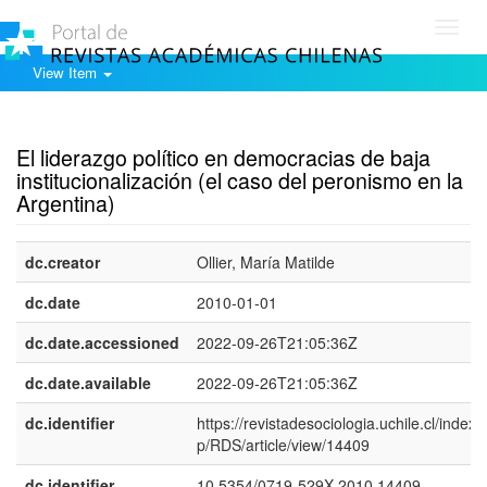
Toggl
navig
View Item
Show simple item record
El liderazgo político en democracias de baja
institucionalización (el caso del peronismo en la
Argentina)
dc.creator
Ollier, María Matilde
dc.date
2010-01-01
dc.date.accessioned
2022-09-26T21:05:36Z
dc.date.available
2022-09-26T21:05:36Z
dc.identifier
https://revistadesociologia.uchile.cl/index.
p/RDS/article/view/14409
dc.identifier
10.5354/0719-529X.2010.14409