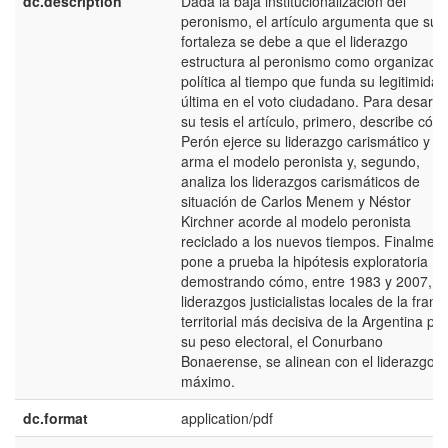
dc.description
Dada la baja institucionalización del
peronismo, el artículo argumenta que su
fortaleza se debe a que el liderazgo
estructura al peronismo como organizaci
política al tiempo que funda su legitimidad
última en el voto ciudadano. Para desarrol
su tesis el artículo, primero, describe cóm
Perón ejerce su liderazgo carismático y
arma el modelo peronista y, segundo,
analiza los liderazgos carismáticos de
situación de Carlos Menem y Néstor
Kirchner acorde al modelo peronista
reciclado a los nuevos tiempos. Finalment
pone a prueba la hipótesis exploratoria
demostrando cómo, entre 1983 y 2007, lo
liderazgos justicialistas locales de la franja
territorial más decisiva de la Argentina por
su peso electoral, el Conurbano
Bonaerense, se alinean con el liderazgo
máximo.
dc.format
application/pdf