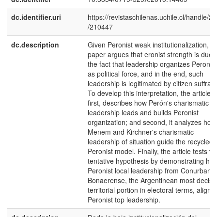
dc.identifier.uri
https://revistaschilenas.uchile.cl/handle/2
/210447
dc.description
Given Peronist weak institutionalization, t
paper argues that eronist strength is due 
the fact that leadership organizes Peroni
as political force, and in the end, such
leadership is legitimated by citizen suffrag
To develop this interpretation, the article,
first, describes how Perón's charismatic
leadership leads and builds Peronist
organization; and second, it analyzes how
Menem and Kirchner's charismatic
leadership of situation guide the recycled
Peronist model. Finally, the article tests th
tentative hypothesis by demonstrating ho
Peronist local leadership from Conurbano
Bonaerense, the Argentinean most decisi
territorial portion in electoral terms, align w
Peronist top leadership.