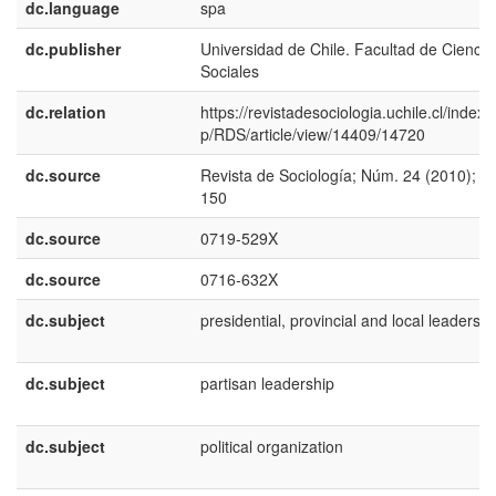
dc.language
spa
dc.publisher
Universidad de Chile. Facultad de Ciencia
Sociales
dc.relation
https://revistadesociologia.uchile.cl/index.
p/RDS/article/view/14409/14720
dc.source
Revista de Sociología; Núm. 24 (2010); 1
150
dc.source
0719-529X
dc.source
0716-632X
dc.subject
presidential, provincial and local leadershi
dc.subject
partisan leadership
dc.subject
political organization