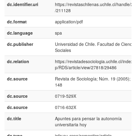
dc.identifier.uri
https://revistaschilenas.uchile.cl/handle/2
/211128
dc.format
application/pdf
dc.language
spa
dc.publisher
Universidad de Chile. Facultad de Ciencia
Sociales
dc.relation
https://revistadesociologia.uchile.cl/index.
p/RDS/article/view/27818/29486
dc.source
Revista de Sociología; Núm. 19 (2005); 1
148
dc.source
0719-529X
dc.source
0716-632X
dc.title
Apuntes para pensar la autonomía
universitaria hoy
dc.type
info:eu-repo/semantics/article