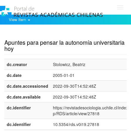
Toggl
navig
View Item
Show simple item record
Apuntes para pensar la autonomía universitaria
hoy
dc.creator
Stolowicz, Beatriz
dc.date
2005-01-01
dc.date.accessioned
2022-09-30T14:52:48Z
dc.date.available
2022-09-30T14:52:48Z
dc.identifier
https://revistadesociologia.uchile.cl/index.
p/RDS/article/view/27818
dc.identifier
10.5354/rds.v0i19.27818