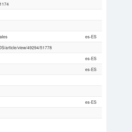
11174
ales
es-ES
RDS/article/view/49294/51778
es-ES
es-ES
es-ES