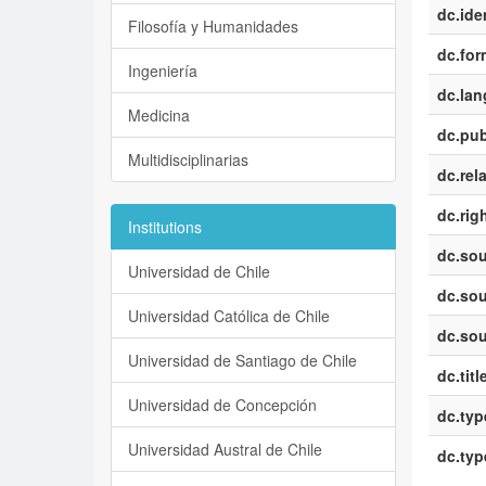
dc.iden
Filosofía y Humanidades
dc.for
Ingeniería
dc.la
Medicina
dc.pub
Multidisciplinarias
dc.rel
dc.rig
Institutions
dc.sou
Universidad de Chile
dc.sou
Universidad Católica de Chile
dc.sou
Universidad de Santiago de Chile
dc.titl
Universidad de Concepción
dc.typ
Universidad Austral de Chile
dc.typ