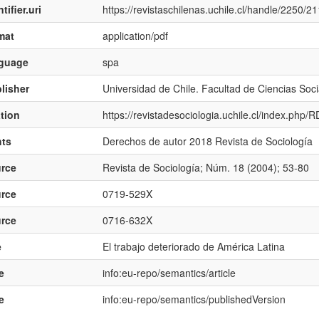
tifier.uri
https://revistaschilenas.uchile.cl/handle/2250/2
mat
application/pdf
nguage
spa
lisher
Universidad de Chile. Facultad de Ciencias Soci
ation
https://revistadesociologia.uchile.cl/index.php/
hts
Derechos de autor 2018 Revista de Sociología
rce
Revista de Sociología; Núm. 18 (2004); 53-80
rce
0719-529X
rce
0716-632X
e
El trabajo deteriorado de América Latina
e
info:eu-repo/semantics/article
e
info:eu-repo/semantics/publishedVersion