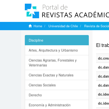
Home
Universidad de Chile
Revista de Socio
Show si
Discipline
El tra
Artes, Arquitectura y Urbanismo
dc.cre
Ciencias Agrarias, Forestales y
Veterinarias
dc.dat
Ciencias Exactas y Naturales
dc.dat
Ciencias Sociales
dc.dat
dc.iden
Derecho
dc.iden
Economía y Administración