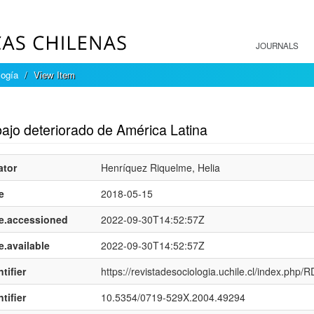
JOURNALS
logía
View Item
mple item record
bajo deteriorado de América Latina
ator
Henríquez Riquelme, Helia
e
2018-05-15
e.accessioned
2022-09-30T14:52:57Z
e.available
2022-09-30T14:52:57Z
tifier
https://revistadesociologia.uchile.cl/index.php/
tifier
10.5354/0719-529X.2004.49294