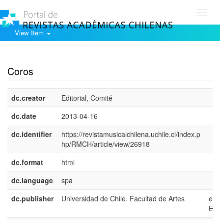
Toggl
navig
View Item
Show simple item record
Coros
dc.creator
Editorial, Comité
dc.date
2013-04-16
dc.identifier
https://revistamusicalchilena.uchile.cl/index.p
hp/RMCH/article/view/26918
dc.format
html
dc.language
spa
dc.publisher
Universidad de Chile. Facultad de Artes
es-
ES