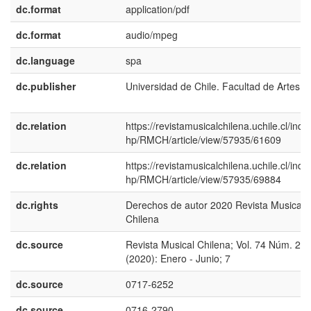
dc.format
application/pdf
dc.format
audio/mpeg
dc.language
spa
dc.publisher
Universidad de Chile. Facultad de Artes
dc.relation
https://revistamusicalchilena.uchile.cl/inde
hp/RMCH/article/view/57935/61609
dc.relation
https://revistamusicalchilena.uchile.cl/inde
hp/RMCH/article/view/57935/69884
dc.rights
Derechos de autor 2020 Revista Musical
Chilena
dc.source
Revista Musical Chilena; Vol. 74 Núm. 23
(2020): Enero - Junio; 7
dc.source
0717-6252
dc.source
0716-2790