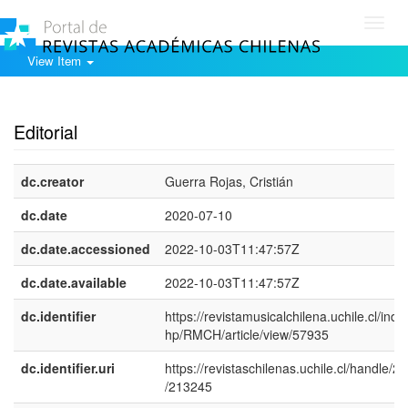
Toggl
navig
View Item
Show simple item record
Editorial
dc.creator
Guerra Rojas, Cristián
dc.date
2020-07-10
dc.date.accessioned
2022-10-03T11:47:57Z
dc.date.available
2022-10-03T11:47:57Z
dc.identifier
https://revistamusicalchilena.uchile.cl/inde
hp/RMCH/article/view/57935
dc.identifier.uri
https://revistaschilenas.uchile.cl/handle/2
/213245