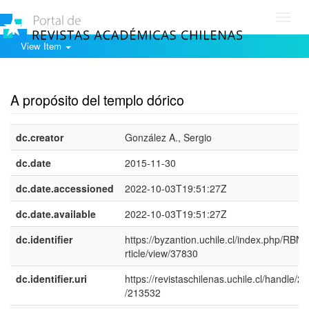
Toggl
navig
View Item
Show simple item record
A propósito del templo dórico
dc.creator
González A., Sergio
dc.date
2015-11-30
dc.date.accessioned
2022-10-03T19:51:27Z
dc.date.available
2022-10-03T19:51:27Z
dc.identifier
https://byzantion.uchile.cl/index.php/RBN
rticle/view/37830
dc.identifier.uri
https://revistaschilenas.uchile.cl/handle/2
/213532