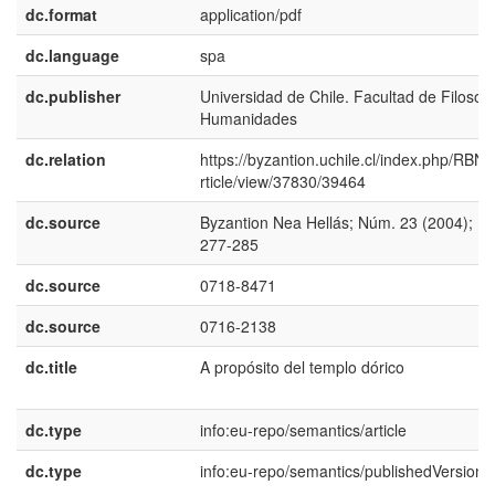
dc.format
application/pdf
dc.language
spa
dc.publisher
Universidad de Chile. Facultad de Filosofí
Humanidades
dc.relation
https://byzantion.uchile.cl/index.php/RBN
rticle/view/37830/39464
dc.source
Byzantion Nea Hellás; Núm. 23 (2004); Pá
277-285
dc.source
0718-8471
dc.source
0716-2138
dc.title
A propósito del templo dórico
dc.type
info:eu-repo/semantics/article
dc.type
info:eu-repo/semantics/publishedVersion