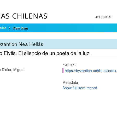
JOURNALS
llás
View Item
zantion Nea Hellás
 Elytis. El silencio de un poeta de la luz.
Full text
o Didier, Miguel
https://byzantion.uchile.cl/ind
Metadata
Show full item record