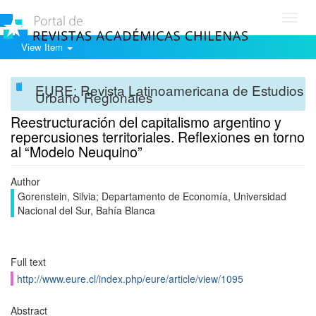
Toggl
navig
View Item
EURE: Revista Latinoamericana de Estudios
Urbano Regionales
Reestructuración del capitalismo argentino y
repercusiones territoriales. Reflexiones en torno
al “Modelo Neuquino”
Author
Gorenstein, Silvia; Departamento de Economía, Universidad
Nacional del Sur, Bahía Blanca
Full text
http://www.eure.cl/index.php/eure/article/view/1095
Abstract