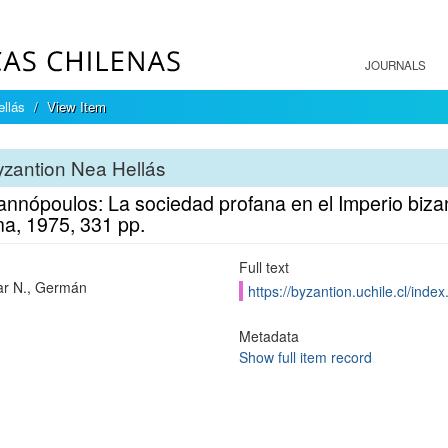
JOURNALS
llás
View Item
zantion Nea Hellás
annópoulos: La sociedad profana en el Imperio bizanti
na, 1975, 331 pp.
Full text
r N., Germán
https://byzantion.uchile.cl/ind
Metadata
Show full item record