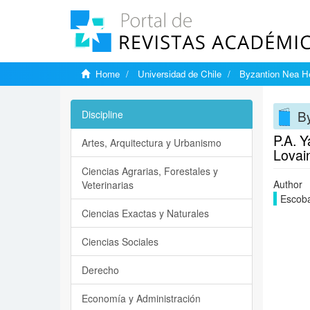
Home
Universidad de Chile
Byzantion Nea He
By
Discipline
P.A. Y
Artes, Arquitectura y Urbanismo
Lovai
Ciencias Agrarias, Forestales y
Author
Veterinarias
Escoba
Ciencias Exactas y Naturales
Ciencias Sociales
Derecho
Economía y Administración