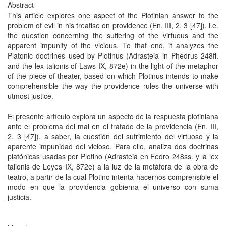
Abstract
This article explores one aspect of the Plotinian answer to the
problem of evil in his treatise on providence (En. III, 2, 3 [47]), i.e.
the question concerning the suffering of the virtuous and the
apparent impunity of the vicious. To that end, it analyzes the
Platonic doctrines used by Plotinus (Adrasteia in Phedrus 248ff.
and the lex talionis of Laws IX, 872e) in the light of the metaphor
of the piece of theater, based on which Plotinus intends to make
comprehensible the way the providence rules the universe with
utmost justice.
El presente artículo explora un aspecto de la respuesta plotiniana
ante el problema del mal en el tratado de la providencia (En. III,
2, 3 [47]), a saber, la cuestión del sufrimiento del virtuoso y la
aparente impunidad del vicioso. Para ello, analiza dos doctrinas
platónicas usadas por Plotino (Adrasteia en Fedro 248ss. y la lex
talionis de Leyes IX, 872e) a la luz de la metáfora de la obra de
teatro, a partir de la cual Plotino intenta hacernos comprensible el
modo en que la providencia gobierna el universo con suma
justicia.