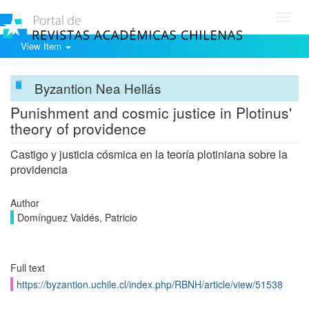
Toggl
navig
View Item
Byzantion Nea Hellás
Punishment and cosmic justice in Plotinus'
theory of providence
Castigo y justicia cósmica en la teoría plotiniana sobre la
providencia
Author
Domínguez Valdés, Patricio
Full text
https://byzantion.uchile.cl/index.php/RBNH/article/view/51538