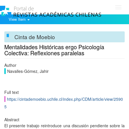
Toggl
navig
View Item
Cinta de Moebio
Mentalidades Históricas ergo Psicología
Colectiva: Reflexiones paralelas
Author
Navalles-Gómez, Jahir
Full text
https://cintademoebio.uchile.cl/index.php/CDM/article/view/2590
5
Abstract
El presente trabajo reintroduce una discusión pendiente sobre la