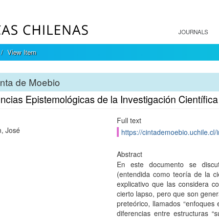
JOURNALS
View Item
inta de Moebio
cias Epistemológicas de la Investigación Científica 
Full text
, José
https://cintademoebio.uchile.cl
Abstract
En este documento se discut
(entendida como teoría de la ci
explicativo que las considera 
cierto lapso, pero que son gene
preteórico, llamados “enfoques 
diferencias entre estructuras “s