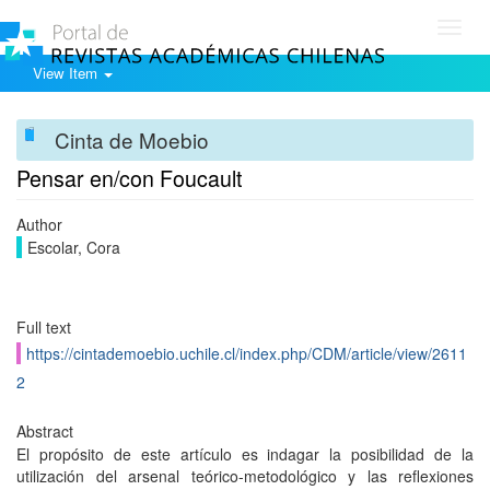
Toggl
navig
View Item
Cinta de Moebio
Pensar en/con Foucault
Author
Escolar, Cora
Full text
https://cintademoebio.uchile.cl/index.php/CDM/article/view/2611
2
Abstract
El propósito de este artículo es indagar la posibilidad de la
utilización del arsenal teórico-metodológico y las reflexiones