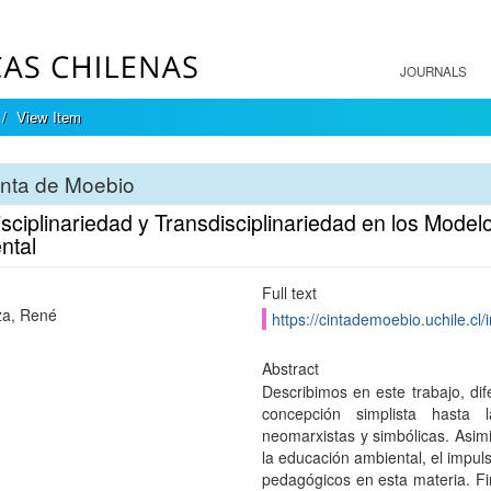
JOURNALS
View Item
inta de Moebio
isciplinariedad y Transdisciplinariedad en los Mode
ntal
Full text
za, René
https://cintademoebio.uchile.cl
Abstract
Describimos en este trabajo, di
concepción simplista hasta 
neomarxistas y simbólicas. Asim
la educación ambiental, el impul
pedagógicos en esta materia. F