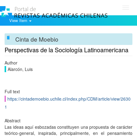
Toggl
navig
View Item
Cinta de Moebio
Perspectivas de la Sociología Latinoamericana
Author
Alarcón, Luis
Full text
https://cintademoebio.uchile.cl/index.php/CDM/article/view/2630
1
Abstract
Las ideas aquí esbozadas constituyen una propuesta de carácter
teórico-general, inspirada, principalmente, en el pensamiento