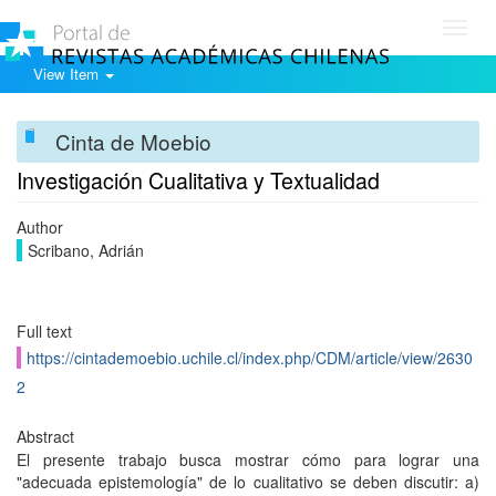
Toggl
navig
View Item
Cinta de Moebio
Investigación Cualitativa y Textualidad
Author
Scribano, Adrián
Full text
https://cintademoebio.uchile.cl/index.php/CDM/article/view/2630
2
Abstract
El presente trabajo busca mostrar cómo para lograr una
"adecuada epistemología" de lo cualitativo se deben discutir: a)