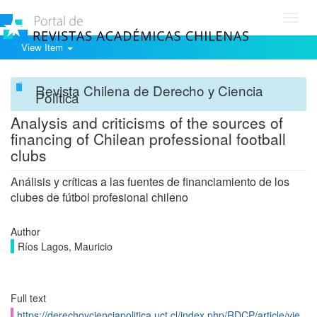
Toggl
navig
View Item
Revista Chilena de Derecho y Ciencia
Política
Analysis and criticisms of the sources of
financing of Chilean professional football
clubs
Análisis y críticas a las fuentes de financiamiento de los
clubes de fútbol profesional chileno
Author
Ríos Lagos, Mauricio
Full text
https://derechoycienciapolitica.uct.cl/index.php/RDCP/article/vie