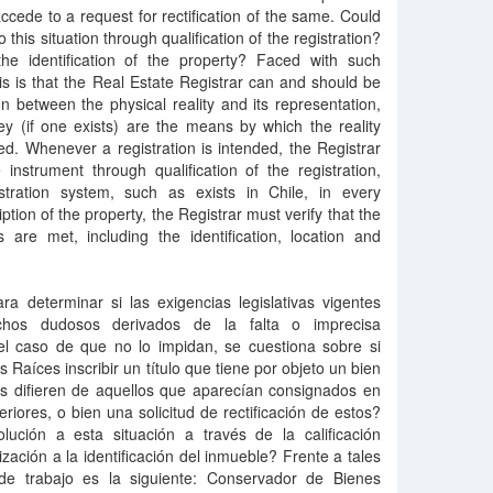
 accede to a request for rectification of the same. Could
 this situation through qualification of the registration?
the identification of the property? Faced with such
s is that the Real Estate Registrar can and should be
on between the physical reality and its representation,
rvey (if one exists) are the means by which the reality
ted. Whenever a registration is intended, the Registrar
instrument through qualification of the registration,
stration system, such as exists in Chile, in every
tion of the property, the Registrar must verify that the
s are met, including the identification, location and
ara determinar si las exigencias legislativas vigentes
echos dudosos derivados de la falta o imprecisa
 el caso de que no lo impidan, se cuestiona sobre si
Raíces inscribir un título que tiene por objeto un bien
des difieren de aquellos que aparecían consignados en
teriores, o bien una solicitud de rectificación de estos?
ución a esta situación a través de la calificación
mización a la identificación del inmueble? Frente a tales
 de trabajo es la siguiente: Conservador de Bienes