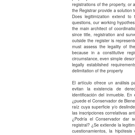
registrations of the property, or
the Registrar provide a solution to
Does legitimization extend to 
questions, our working hypothesi
the main architect of coordinati
since title, registration and su
outside the register is represen
must assess the legality of the 
because in a constitutive regi
circumstance, even simple descrip
legally established requirement
delimitation of the property
El artículo ofrece un análisis p
evitan la existencia de der
identificación del inmueble. En
¿puede el Conservador de Bienes 
raíz cuya superficie y/o deslin
las inscripciones correlativas an
¿Podría el Conservador dar sol
registral? ¿Se extiende la legiti
cuestionamientos, la hipótesis