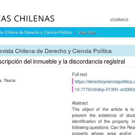
JOURNALS
ta Chilena de Derecho y Ciencia Política
View Item
vista Chilena de Derecho y Ciencia Política
cripción del inmueble y la discordancia registral
Full text
a, Yasna
https://derechoycienciapolitica.
10.7770/rchdcp-V13N1-art2863
Abstract
The object of the article is t
prevent the existence of doub
identification of the property.
following questions: Can the Real 
property whose area and/or b