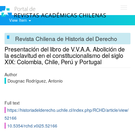
Toggl
navig
View Item
Revista Chilena de Historia del Derecho
Presentación del libro de V.V.A.A. Abolición de
la esclavitud en el constitucionalismo del siglo
XIX: Colombia, Chile, Perú y Portugal
Author
Dougnac Rodríguez, Antonio
Full text
https://historiadelderecho.uchile.cl/index.php/RCHD/article/view/
52166
10.5354/rchd.v0i25.52166