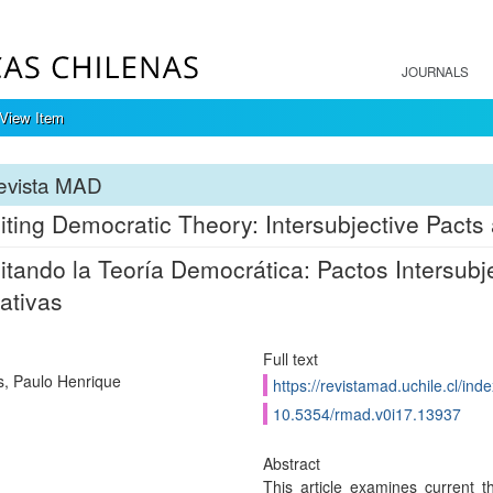
JOURNALS
View Item
evista MAD
iting Democratic Theory: Intersubjective Pacts
itando la Teoría Democrática: Pactos Intersubj
ativas
Full text
s, Paulo Henrique
https://revistamad.uchile.cl/in
10.5354/rmad.v0i17.13937
Abstract
This article examines current 