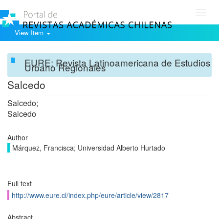
Toggl
navig
View Item
EURE: Revista Latinoamericana de Estudios
Urbano Regionales
Salcedo
Salcedo;
Salcedo
Author
Márquez, Francisca; Universidad Alberto Hurtado
Full text
http://www.eure.cl/index.php/eure/article/view/2817
Abstract