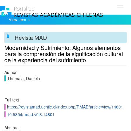
Toggl
navig
View Item
Revista MAD
Modernidad y Sufrimiento: Algunos elementos
para la comprensión de la significación cultural
de la experiencia del sufrimiento
Author
Thumala, Daniela
Full text
https://revistamad.uchile.cl/index.php/RMAD/article/view/14801
10.5354/rmad.v0i8.14801
Abstract