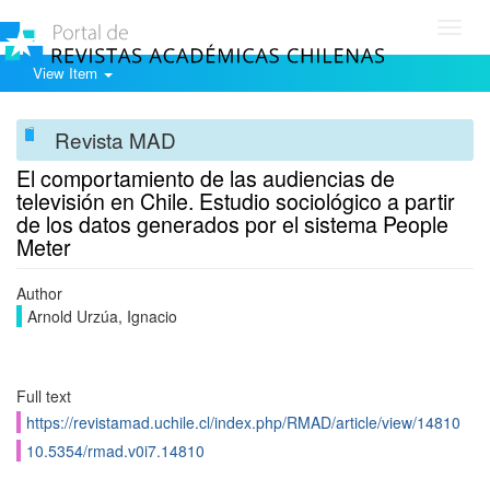
Toggl
navig
View Item
Revista MAD
El comportamiento de las audiencias de
televisión en Chile. Estudio sociológico a partir
de los datos generados por el sistema People
Meter
Author
Arnold Urzúa, Ignacio
Full text
https://revistamad.uchile.cl/index.php/RMAD/article/view/14810
10.5354/rmad.v0i7.14810