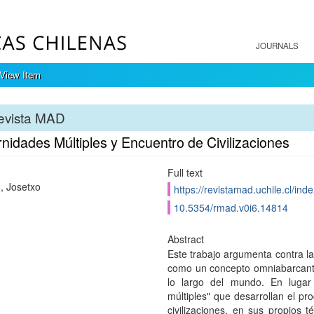
JOURNALS
View Item
evista MAD
nidades Múltiples y Encuentro de Civilizaciones
Full text
n, Josetxo
https://revistamad.uchile.cl/in
10.5354/rmad.v0i6.14814
Abstract
Este trabajo argumenta contra l
como un concepto omniabarcante
lo largo del mundo. En luga
múltiples" que desarrollan el pr
civilizaciones, en sus propios t