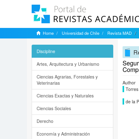
Home
Universidad de Chile
Revista MAD
R
Discipline
Segur
Artes, Arquitectura y Urbanismo
Compl
Ciencias Agrarias, Forestales y
Author
Veterinarias
Torres
Ciencias Exactas y Naturales
de la P
Ciencias Sociales
Derecho
Economía y Administración