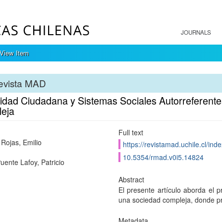
JOURNALS
View Item
evista MAD
idad Ciudadana y Sistemas Sociales Autorreferentes
eja
Full text
 Rojas, Emilio
https://revistamad.uchile.cl/in
10.5354/rmad.v0i5.14824
uente Lafoy, Patricio
Abstract
El presente artículo aborda el 
una sociedad compleja, donde pr
Metadata