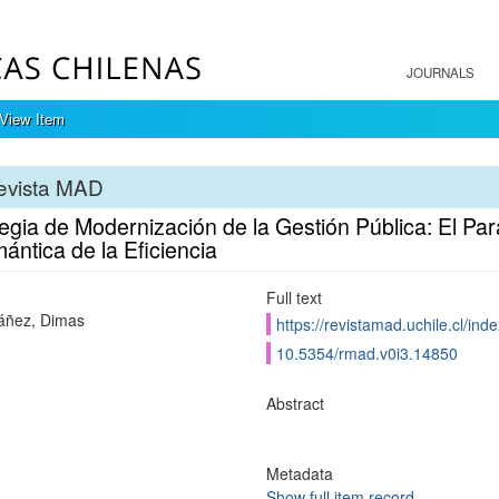
JOURNALS
View Item
evista MAD
tegia de Modernización de la Gestión Pública: El P
ántica de la Eficiencia
Full text
áñez, Dimas
https://revistamad.uchile.cl/in
10.5354/rmad.v0i3.14850
Abstract
Metadata
Show full item record