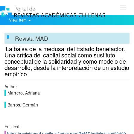
Toggl
navig
View Item
Revista MAD
‘La balsa de la medusa’ del Estado benefactor.
Una crítica del capital social como sustituto
conceptual de la solidaridad y como modelo de
desarrollo, desde la interpretación de un estudio
empírico
Author
Marrero, Adriana
Barros, Germán
Full text
https://revistamad.uchile.cl/index.php/RMAD/article/view/28429