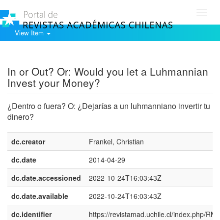
Toggl
navig
View Item
Show simple item record
In or Out? Or: Would you let a Luhmannian
Invest your Money?
¿Dentro o fuera? O: ¿Dejarías a un luhmanniano invertir tu
dinero?
dc.creator
Frankel, Christian
dc.date
2014-04-29
dc.date.accessioned
2022-10-24T16:03:43Z
dc.date.available
2022-10-24T16:03:43Z
dc.identifier
https://revistamad.uchile.cl/index.php/RM