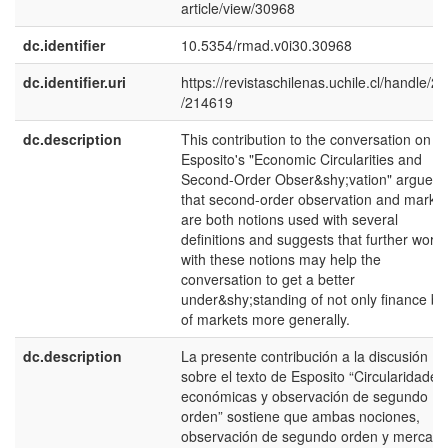
article/view/30968
dc.identifier
10.5354/rmad.v0i30.30968
dc.identifier.uri
https://revistaschilenas.uchile.cl/handle/2
/214619
dc.description
This contribution to the conversation on
Esposito's "Economic Circularities and
Second-Order Obser&shy;vation" argues
that second-order observation and market
are both notions used with several
definitions and suggests that further work
with these notions may help the
conversation to get a better
under&shy;standing of not only finance bu
of markets more generally.
dc.description
La presente contribución a la discusión
sobre el texto de Esposito “Circularidades
económicas y observación de segundo
orden” sostiene que ambas nociones,
observación de segundo orden y mercado