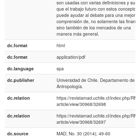
son usadas con varias definiciones y sugi
que el trabajo futuro con estos conceptos
puede ayudar al debate para una mejor
comprensión de, no solamente las finanza
sino también de los mercados de una
manera más general.
dc.format
html
dc.format
application/pdf
dc.language
spa
dc.publisher
Universidad de Chile. Departamento de
Antropología.
dc.relation
https://revistamad.uchile.cl/index.php/RM
article/view/30968/32698
dc.relation
https://revistamad.uchile.cl/index.php/RM
article/view/30968/32697
dc.source
MAD; No. 30 (2014); 49-60