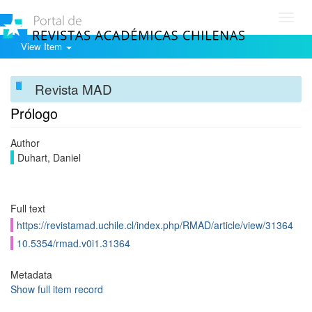
Toggl
navig
View Item
Revista MAD
Prólogo
Author
Duhart, Daniel
Full text
https://revistamad.uchile.cl/index.php/RMAD/article/view/31364
10.5354/rmad.v0i1.31364
Metadata
Show full item record