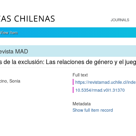
JOURNALS
View Item
evista MAD
 de la exclusión: Las relaciones de género y el juego 
Full text
ino, Sonia
https://revistamad.uchile.cl/in
10.5354/rmad.v0i1.31370
Metadata
Show full item record