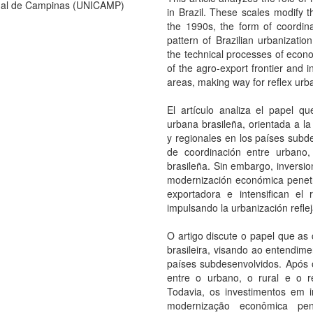
ual de Campinas (UNICAMP)
in Brazil. These scales modify t
the 1990s, the form of coordin
pattern of Brazilian urbanizatio
the technical processes of econ
of the agro-export frontier and i
areas, making way for reflex urba
El artículo analiza el papel q
urbana brasileña, orientada a 
y regionales en los países subd
de coordinación entre urbano,
brasileña. Sin embargo, inversio
modernización económica penetr
exportadora e intensifican el
impulsando la urbanización reflej
O artigo discute o papel que as
brasileira, visando ao entendi
países subdesenvolvidos. Após
entre o urbano, o rural e o re
Todavia, os investimentos em i
modernização econômica pe