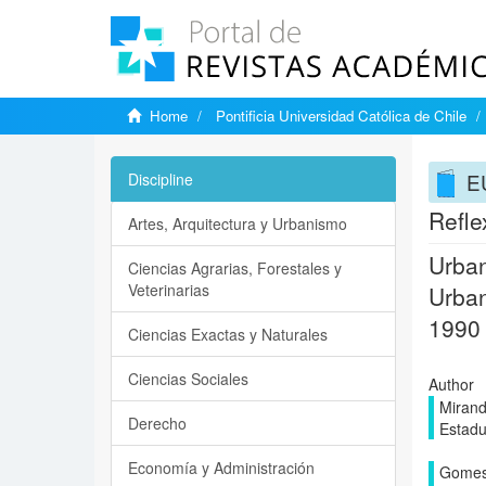
Home
Pontificia Universidad Católica de Chile
E
Discipline
Refle
Artes, Arquitectura y Urbanismo
Urban
Ciencias Agrarias, Forestales y
Veterinarias
Urban
1990
Ciencias Exactas y Naturales
Ciencias Sociales
Author
Mirand
Derecho
Estad
Economía y Administración
Gomes-