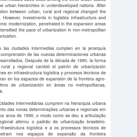
he urban hierarchies in underdeveloped nations. After
ation between urban, rural and regional changed the
n. However, investments in logistics infrastructure and
omic modernization, penetrated in the expansion areas
ntensified the pace of urbanization in non-metropolitan
nization.
ue las ciudades intermedias cumplen en la jerarquía
la comprensión de las nuevas determinaciones urbanas
esarrollados. Después de la década de 1990, la forma
 rural y regional cambió el patrón de urbanización
nes en infraestructura logística y procesos técnicos de
an en los espacios de expansión de la frontera agro-
 ritmo de urbanización en áreas no metropolitanas,
a.
 cidades intermediárias cumprem na hierarquia urbana
mento das novas determinações urbanas e regionais em
 os anos de 1990, o modo como se deu a articulação
gional alterou o padrão de urbanização brasileiro.
nfraestrutura logística e a os processos técnicos de
netram nos espaços de expansão da fronteira