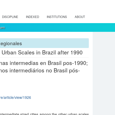
DISCIPLINE
INDEXED
INSTITUTIONS
ABOUT
tem
Regionales
Urban Scales in Brazil after 1990
nas intermedias en Brasil pos-1990;
os intermediários no Brasil pós-
re/article/view/1926
 intermediate sized cities among the other urban scales