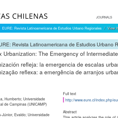
JOURNALS
EURE: Revista Latinoamericana de Estudios Urbano Regionales
View I
URE: Revista Latinoamericana de Estudios Urbano 
x Urbanization: The Emergency of Intermediate 
ización refleja: la emergencia de escalas urba
ização reflexa: a emergência de arranjos urban
Full text
a, Humberto; Universidade
http://www.eure.cl/index.php/eu
ual de Campinas (UNICAMP)
Abstract
Júnior, Evaldo; Universidade
This article analyzes the role of